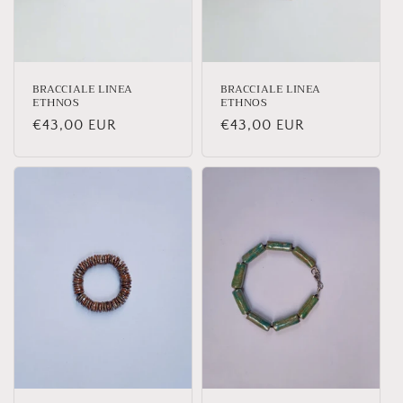
n
e
:
BRACCIALE LINEA
BRACCIALE LINEA
ETHNOS
ETHNOS
Prezzo
€43,00 EUR
Prezzo
€43,00 EUR
di
di
listino
listino