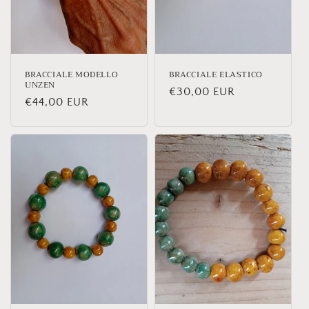
BRACCIALE MODELLO
BRACCIALE ELASTICO
UNZEN
Prezzo
€30,00 EUR
Prezzo
€44,00 EUR
di
di
listino
listino