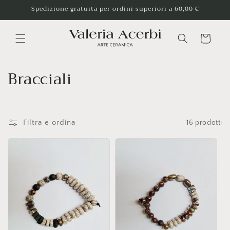
Vai
Spedizione gratuita per ordini superiori a 60,00 €
direttamente
ai contenuti
Carrello
C
Bracciali
o
l
Filtra e ordina
16 prodotti
l
e
z
i
o