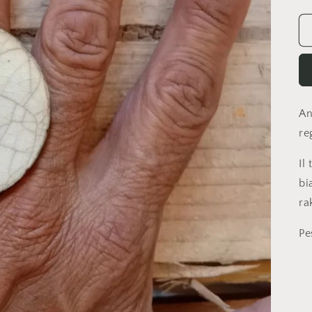
An
re
Il
bi
ra
Pe