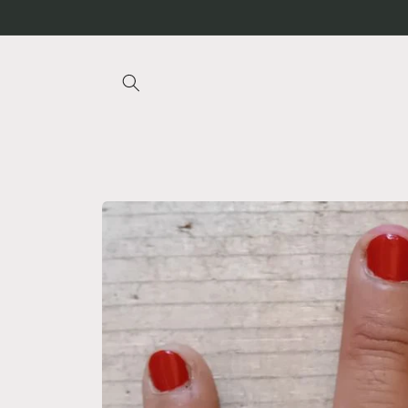
Vai
direttamente
ai contenuti
Passa alle
informazioni
sul
prodotto