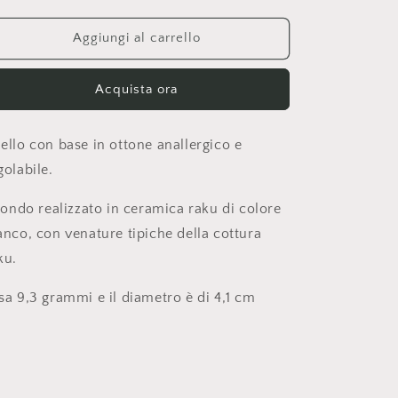
o
quantità
quantità
per
per
g
ANELLO
ANELLO
Aggiungi al carrello
r
a
Acquista ora
f
i
ello con base in ottone anallergico e
c
golabile.
a
 tondo realizzato in ceramica raku di colore
anco, con venature tipiche della cottura
ku.
sa 9,3 grammi e il diametro è di 4,1 cm