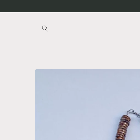
Vai
direttamente
ai contenuti
Passa alle
informazioni
sul
prodotto