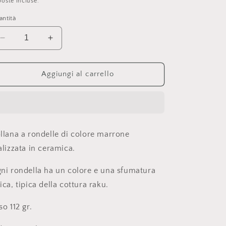
o
oste incluse.
stino
g
ntità
r
Diminuisci
Aumenta
a
quantità
quantità
f
per
per
COLLANA
COLLANA
Aggiungi al carrello
i
MODELLO
MODELLO
c
UNZEN
UNZEN
a
llana a rondelle di colore marrone
alizzata in ceramica.
ni rondella ha un colore e una sfumatura
ica, tipica della cottura raku.
so 112 gr.