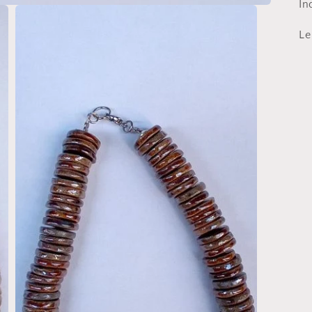
In
Le