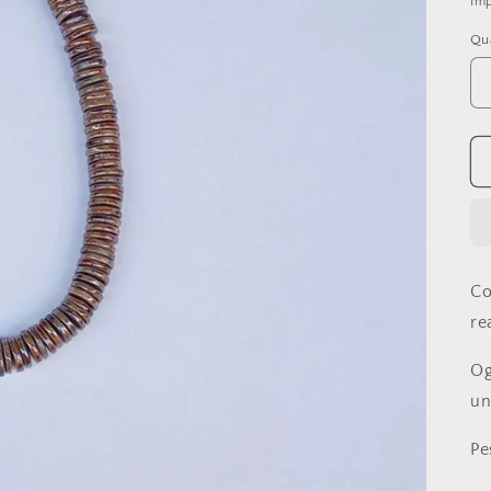
Imp
li
Qua
Co
re
Og
un
Pe