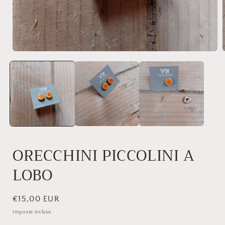
ORECCHINI PICCOLINI A
LOBO
Prezzo
€15,00 EUR
di
Imposte incluse.
listino