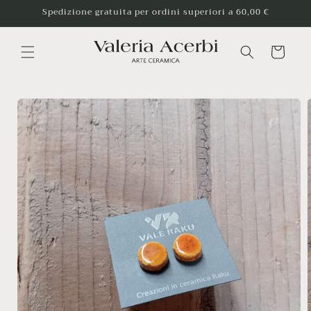
Vai
Spedizione gratuita per ordini superiori a 60,00 €
direttamente
ai contenuti
Carrello
Passa alle
informazioni
sul
prodotto