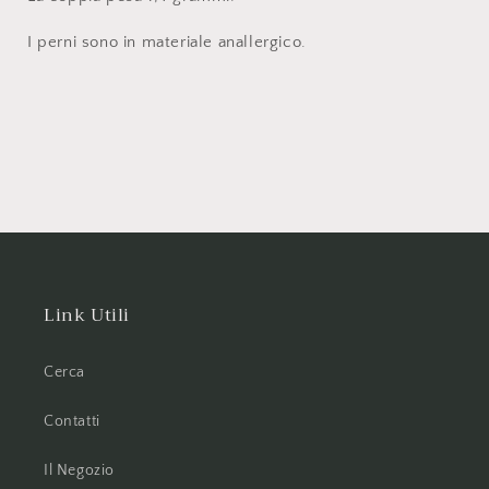
I perni sono in materiale anallergico.
Link Utili
Cerca
Contatti
Il Negozio