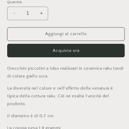
Quantità
Diminuisci
Aumenta
quantità
quantità
per
per
ORECCHINI
ORECCHINI
Aggiungi al carrello
PICCOLINI
PICCOLINI
A
A
Acquista ora
LOBO
LOBO
Orecchini piccolini a lobo realizzati in ceramica raku tondi
di colore giallo ocra
La diversità nel colore e nell'effetto della venatura è
tipica della cottura raku. Ciò ne esalta l'unicità del
prodotto.
Il diametro è di 0,7 cm
La coppia pesa 1,4 grammi.