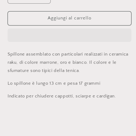
quantità
quantità
per
per
SPILLONE
SPILLONE
Aggiungi al carrello
Spillone assemblato con particolari realizzati in ceramica
raku, di colore marrone, oro e bianco. Il colore e le
sfumature sono tipici della tenica.
Lo spillone è lungo 13 cm e pesa 17 grammi
Indicato per chiudere cappotti, sciarpe e cardigan.