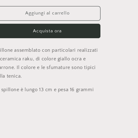
o
quantità
quantità
per
per
g
SPILLONE
SPILLONE
Aggiungi al carrello
r
a
Acquista ora
f
i
illone assemblato con particolari realizzati
c
 ceramica raku, di colore giallo ocra e
a
rrone. Il colore e le sfumature sono tipici
lla tenica.
 spillone è lungo 13 cm e pesa 16 grammi