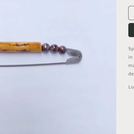
Sp
in
ma
de
Lo