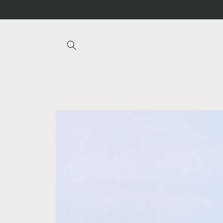
Vai
direttamente
ai contenuti
Passa alle
informazioni
sul
prodotto